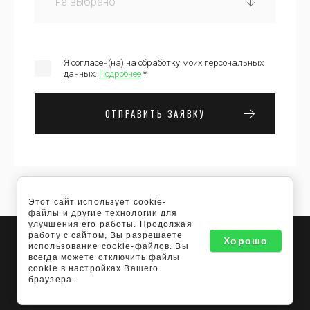
Я согласен(на) на обработку моих персональных
данных.
Подробнее
*
ОТПРАВИТЬ ЗАЯВКУ
Этот сайт использует cookie-
файлы и другие технологии для
улучшения его работы. Продолжая
© [2014]
[FONBERRY ФОНБЕРРИ]
работу с сайтом, Вы разрешаете
Хорошо
использование cookie-файлов. Вы
всегда можете отключить файлы
cookie в настройках Вашего
NEW
FONBERRY.RU —
СОЗДАНИЕ ИНТЕРНЕТ-МАГАЗИНА
, ВЕБ-
браузера.
СТУДИЯ МЕГАГРУПП